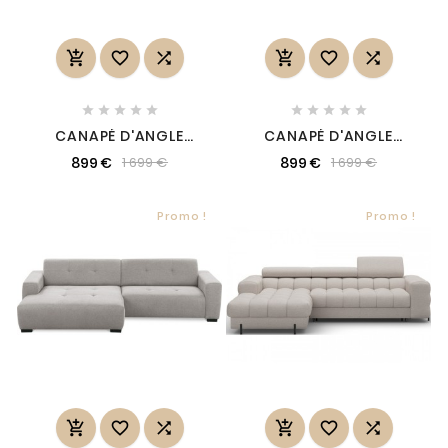
















CANAPÉ D'ANGLE
CANAPÉ D'ANGLE
CONVERTIBLE, BLENDO
CONVERTIBLE, BLENDO
899 €
899 €
1 699 €
1 699 €
- EN VELOURS LUXE
EN VELOURS LUXE GRIS
MARRON, 4 PLACES,
FONCÉ, 4 PLACES,
ANGLE DROIT (VU DE
ANGLE GAUCHE (VU DE
FACE)
FACE)
Promo !
Promo !





