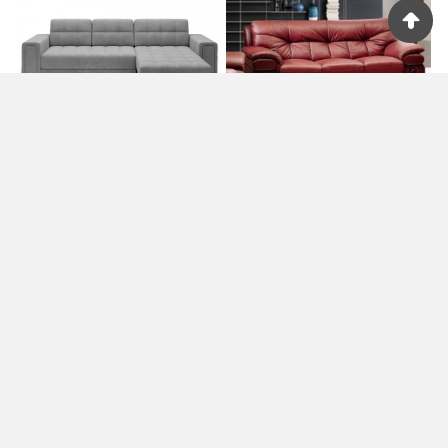
















CANAPÉ D'ANGLE
CANAPÉ 3 PIÈCES
CONVERTIBLE, BLENDO
OXFORD EN CUIR LUXE
899 €
1 319 €
1 699 €
1 819 €
- EN VELOURS LUXE
ITALIEN VACHETTE,
GRIS, 4 PLACES, ANGLE
BORDEAUX, 3 PLACES
DROIT (VU DE FACE),
GRIS CLAIR
Promo !