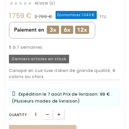
REVIEW (0)





1 759 €
Économisez 1 040 €
2 799 €
TTC
5 à 7 semaines
Derniers articles en stock
Canapé en cuir luxe italien de grande qualité, 8
coloris au choix
Expédition le
7 août
Prix de livraison: 99 € .
(Plusieurs modes de livraison)
QUANTITY :