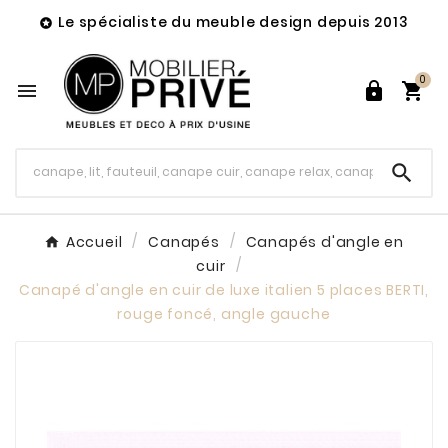
Le spécialiste du meuble design depuis 2013

0




Accueil
Canapés
Canapés d'angle en
cuir
Canapé d'angle en cuir de luxe italien 5 places BERTI,
rouge foncé, angle gauche