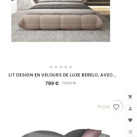





LIT DESIGN EN VELOURS DE LUXE BERELO, AVEC
SOMMIER À LATTES CHAMPAGNE, 180X200
799 €
1 289 €

favorite_border
Promo !


