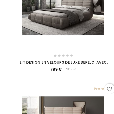





LIT DESIGN EN VELOURS DE LUXE BERELO, AVEC
SOMMIER À LATTES GRIS (FONCÉ), 160X200
799 €
1 289 €
favorite_border
Promo !