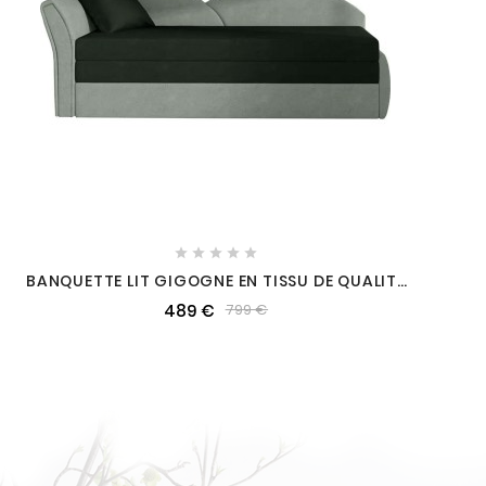





BANQUETTE LIT GIGOGNE EN TISSU DE QUALITÉ
BICOLORE NOIR ET GRIS-VERT, ANGLE GAUCHE -
489 €
799 €
AGATA, 3 PLACES