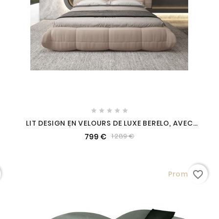





LIT DESIGN EN VELOURS DE LUXE BERELO, AVEC
SOMMIER À LATTES CHAMPAGNE, 140X200
799 €
1 289 €
favorite_border
Promo !