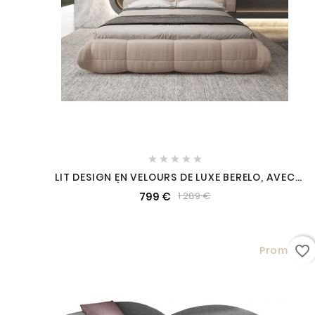





LIT DESIGN EN VELOURS DE LUXE BERELO, AVEC
SOMMIER À LATTES CHAMPAGNE, 160X200
799 €
1 289 €
favorite_border
Promo !