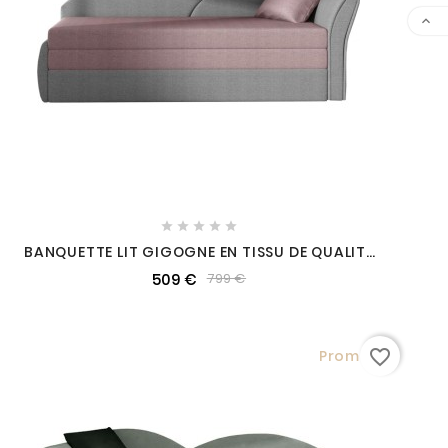






BANQUETTE LIT GIGOGNE EN TISSU DE QUALITÉ
ROSE ET GRIS, ANGLE DROIT - AGATA, 3 PLACES
509 €
799 €
favorite_border
Promo !