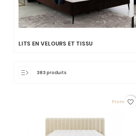
LITS EN VELOURS ET TISSU
383 produits
favorite_border
Promo !