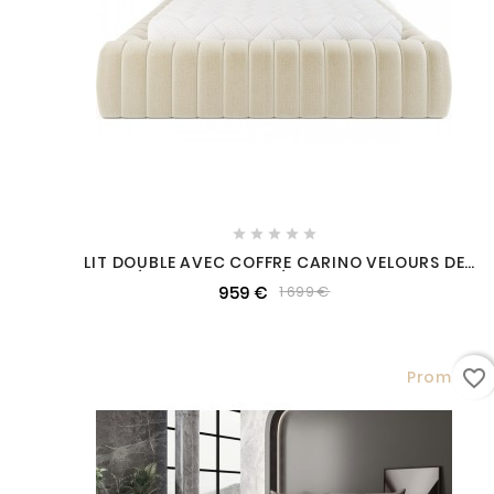





LIT DOUBLE AVEC COFFRE CARINO VELOURS DE
QUALITÉ LUXE CAPITONNÉ, BEIGE CLAIR, 140X200
959 €
1 699 €
favorite_border
Promo !