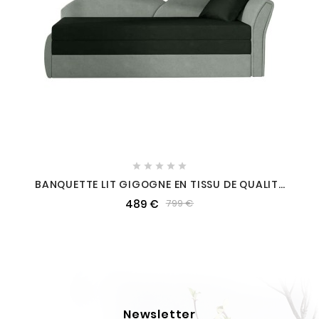





BANQUETTE LIT GIGOGNE EN TISSU DE QUALITÉ
BICOLORE NOIR ET GRIS-VERT, ANGLE DROIT-
489 €
799 €
AGATA, 3 PLACES
Newsletter