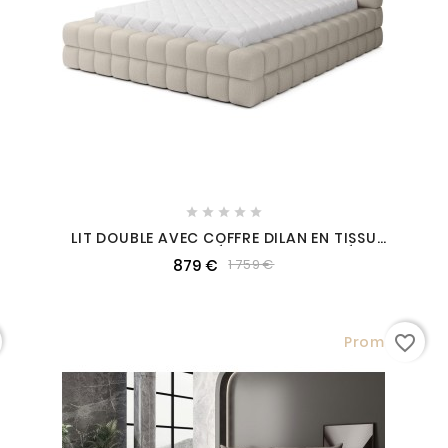





LIT DOUBLE AVEC COFFRE DILAN EN TISSU
BOUCLETTES DE QUALITÉ LUXE CAPITONNÉ, BEIGE,
879 €
1 759 €
180X200
favorite_border
Promo !