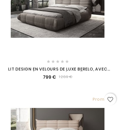





LIT DESIGN EN VELOURS DE LUXE BERELO, AVEC
SOMMIER À LATTES GRIS (FONCÉ), 180X200
799 €
1 289 €
favorite_border
Promo !