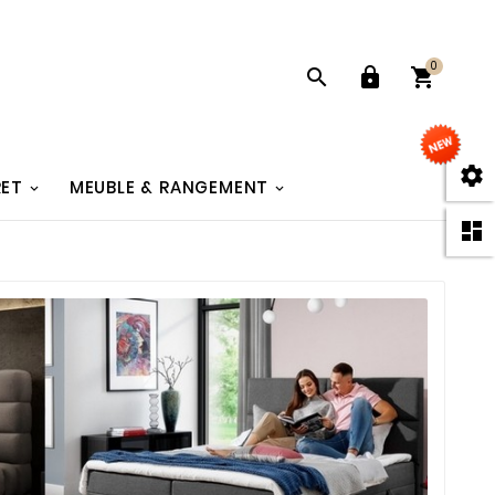
0




RET
MEUBLE & RANGEMENT
