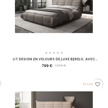





LIT DESIGN EN VELOURS DE LUXE BERELO, AVEC
SOMMIER À LATTES GRIS (FONCÉ), 140X200
799 €
1 289 €
favorite_border
Promo !