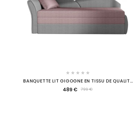





BANQUETTE LIT GIGOGNE EN TISSU DE QUALITÉ
ROSE ET GRIS, ANGLE GAUCHE - AGATA, 3
489 €
799 €
PLACES