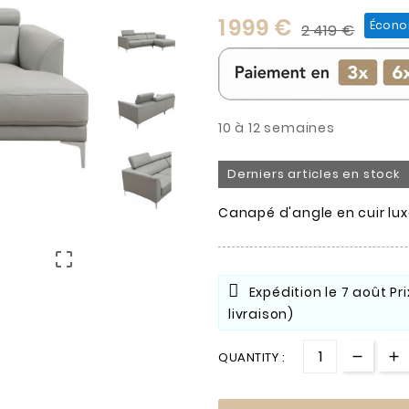
1 999 €
Écono
2 419 €
10 à 12 semaines
Derniers articles en stock
Canapé d'angle en cuir luxe

Expédition le
7 août
Pr
livraison)
QUANTITY :