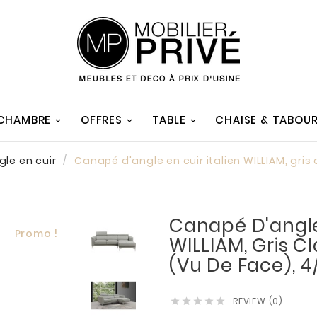
 CHAMBRE
OFFRES
TABLE
CHAISE & TABOU
le en cuir
Canapé d'angle en cuir italien WILLIAM, gris 
Canapé D'angle 
Promo !
WILLIAM, Gris Cl
(vu De Face), 4
REVIEW (0)




