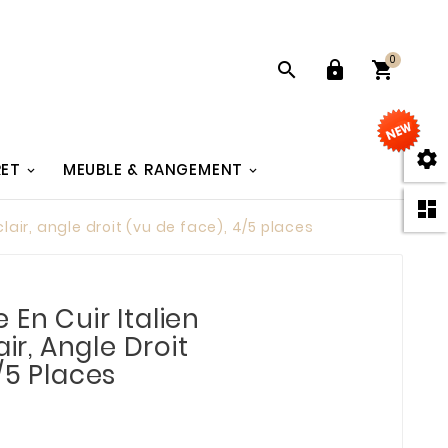
0




RET
MEUBLE & RANGEMENT

clair, angle droit (vu de face), 4/5 places
En Cuir Italien
air, Angle Droit
/5 Places