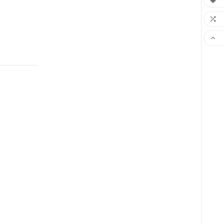


