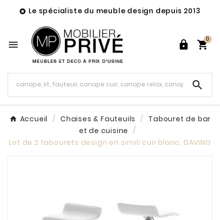
Le spécialiste du meuble design depuis 2013

0




Accueil
Chaises & Fauteuils
Tabouret de bar
et de cuisine
Lot de 2 tabourets design en simili cuir blanc, DAVINO