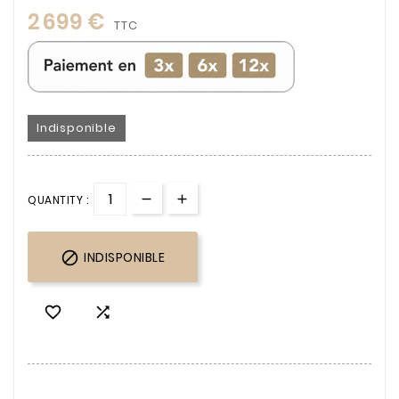
2 699 €
TTC
Indisponible
QUANTITY :

INDISPONIBLE

