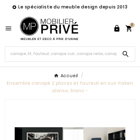
Le spécialiste du meuble design depuis 2013

0




Accueil
Ensemble canapé 2 places et fauteuil en cuir italien
alonso, blanc -