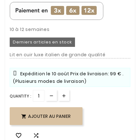
10 à 12 semaines
Derniers articles en stock
Lit en cuir luxe italien de grande qualité
Expédition le
10 août
Prix de livraison: 99 € .
(Plusieurs modes de livraison)
QUANTITY :
AJOUTER AU PANIER


