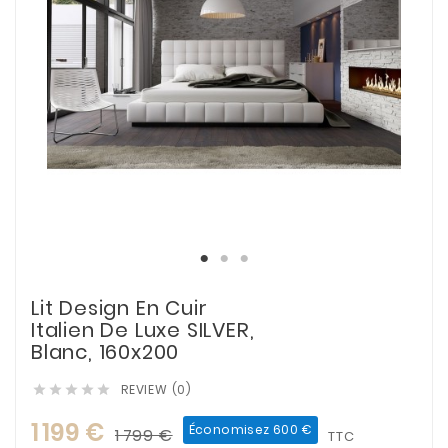
Lit Design En Cuir
Italien De Luxe SILVER,
Blanc, 160x200
REVIEW (0)





1 199 €
Économisez 600 €
1 799 €
TTC