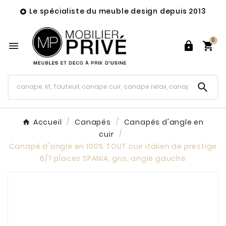
Le spécialiste du meuble design depuis 2013

0




Accueil
Canapés
Canapés d'angle en
cuir
Canapé d'angle en 100% TOUT cuir italien de prestige
6/7 places SPANIA, gris, angle gauche