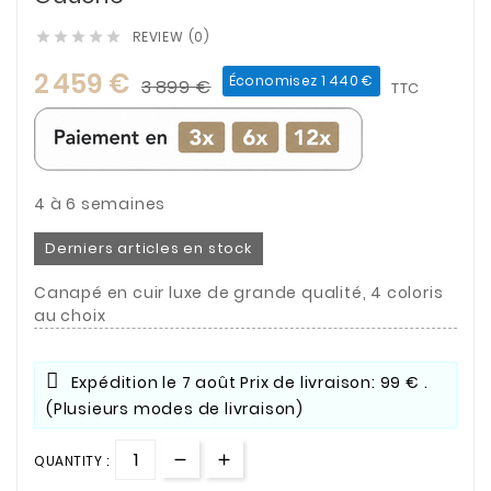
REVIEW (0)





2 459 €
Économisez 1 440 €
3 899 €
TTC
4 à 6 semaines
Derniers articles en stock
Canapé en cuir luxe de grande qualité, 4 coloris
au choix
Expédition le
7 août
Prix de livraison: 99 € .
(Plusieurs modes de livraison)
QUANTITY :