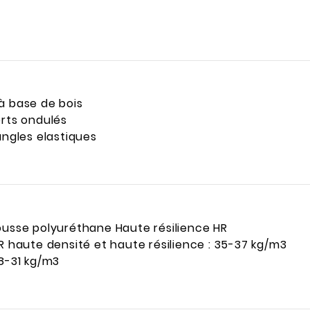
à base de bois
orts ondulés
angles elastiques
mousse polyuréthane Haute résilience HR
HR haute densité et haute résilience : 35-37 kg/m3
28-31 kg/m3