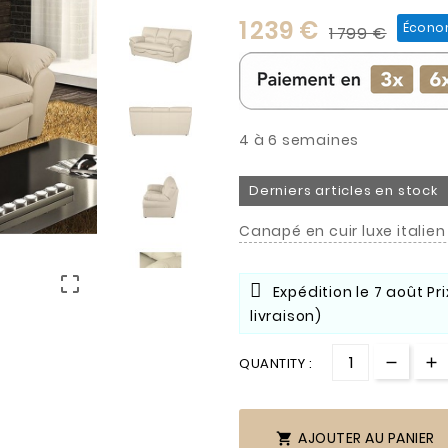
1 239 €
Écono
1 799 €
4 à 6 semaines
Derniers articles en stock
Canapé en cuir luxe italien

Expédition le
7 août
Pr
livraison)
QUANTITY :
AJOUTER AU PANIER
