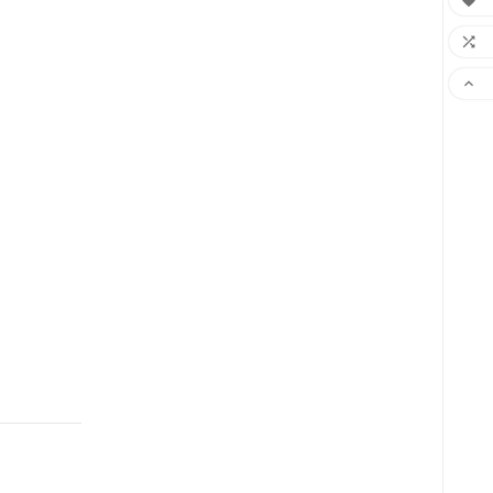


