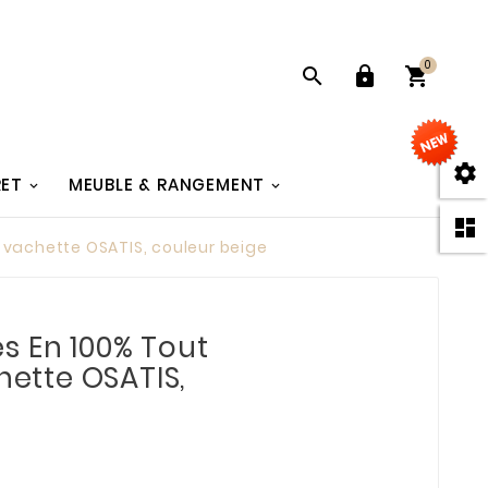
0




RET
MEUBLE & RANGEMENT

n vachette OSATIS, couleur beige
s En 100% Tout
chette OSATIS,