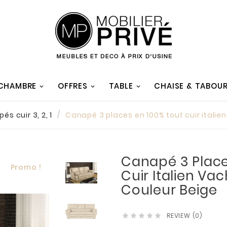
 CHAMBRE
OFFRES
TABLE
CHAISE & TABOU
és cuir 3, 2, 1
Canapé 3 places en 100% tout cuir italie
Canapé 3 Place
Promo !
Cuir Italien Va
Couleur Beige
REVIEW (0)




