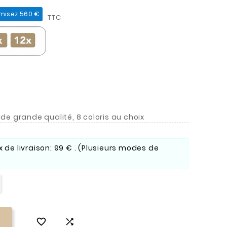
misez 560 €
TTC
 de grande qualité, 8 coloris au choix
ix de livraison: 99 € . (Plusieurs modes de

