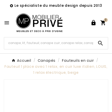
Le spécialiste du meuble design depuis 2013

0




Accueil
Canapés
Fauteuils en cuir
Fauteuil 1 place avec 1 relax, en cuir luxe italien, LOUIS,
1 relax électrique, beige