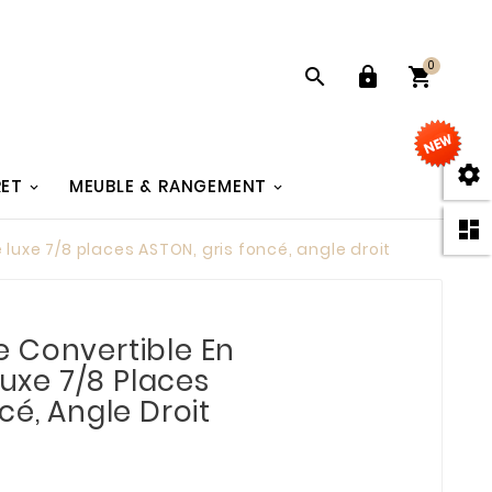
0




RET
MEUBLE & RANGEMENT

 luxe 7/8 places ASTON, gris foncé, angle droit
 Convertible En
Luxe 7/8 Places
cé, Angle Droit