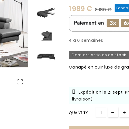
1 989 €
Économ
3 189 €
4 à 6 semaines
Derniers articles en stock
Canapé en cuir luxe de gra

Expédition le
21 sept.
P
livraison)
QUANTITY :