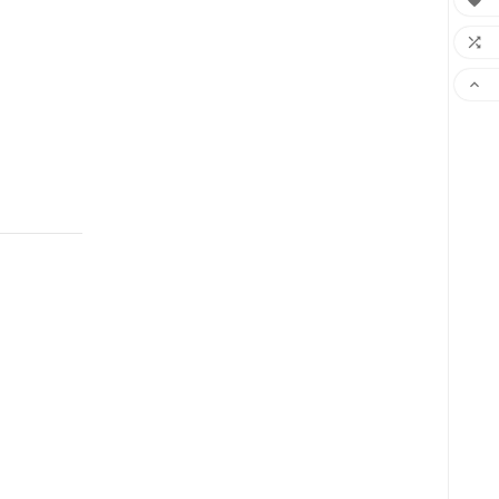


