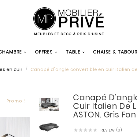
 CHAMBRE
OFFRES
TABLE
CHAISE & TABOU
es en cuir
Canapé d'angle convertible en cuir italien de
Canapé D'angle
Promo !
Cuir Italien De 
ASTON, Gris Fon
REVIEW (0)




