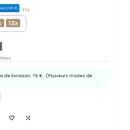
sez 200 €
TTC
tissu
rix de livraison: 79 € . (Plusieurs modes de

