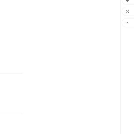


