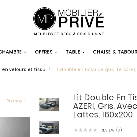
 CHAMBRE
OFFRES
TABLE
CHAISE & TABOU
s en velours et tissu
Lit double en tissu de qualité AZERI
Lit Double En T
Promo !
AZERI, Gris, Av
Lattes, 160x200
REVIEW (0)




