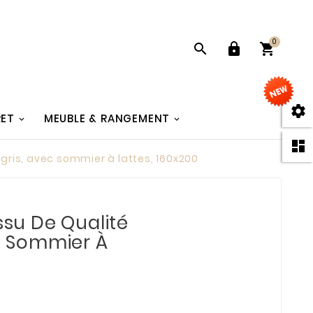
0




RET
MEUBLE & RANGEMENT

, gris, avec sommier à lattes, 160x200
issu De Qualité
ec Sommier À