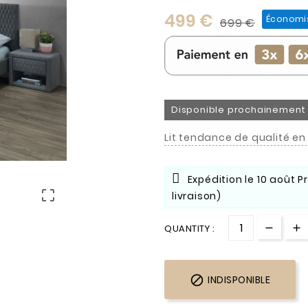
499 €
Économi
699 €
Disponible prochainement
Lit tendance de qualité en 
Expédition le
10 août
P

livraison)
QUANTITY :

INDISPONIBLE