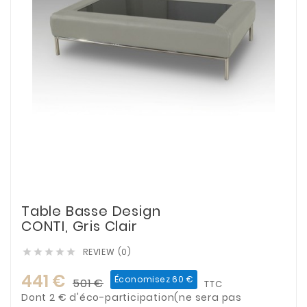
Table Basse Design
CONTI, Gris Clair
REVIEW (0)





441 €
Économisez 60 €
501 €
TTC
Dont 2 € d'éco-participation(ne sera pas