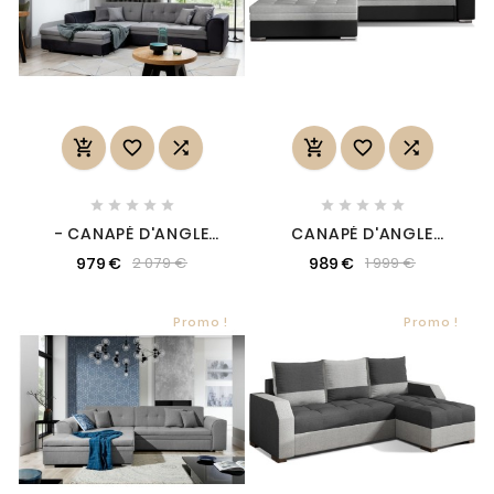
















- CANAPÉ D'ANGLE
CANAPÉ D'ANGLE
CONVERTIBLE EN TISSU
CONVERTIBLE EN TISSU
979 €
989 €
2 079 €
1 999 €
VELOURS GRIS ET NOIR
GRIS ET SIMILI NOIR DE
LUXE, 5 PLACES, ANGLE
QUALITÉ, 5 PLACES,
GAUCHE (VU DE FACE),
ANGLE GAUCHE (VU DE
SOHO VELOURS
FACE) - SOHO
Promo !
Promo !