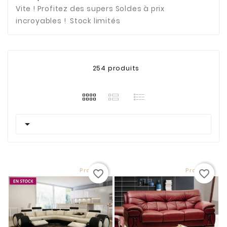
Vite ! Profitez des supers Soldes à prix
incroyables ! Stock limités
254 produits

Promo !
Promo !
favorite_border
favorite_border