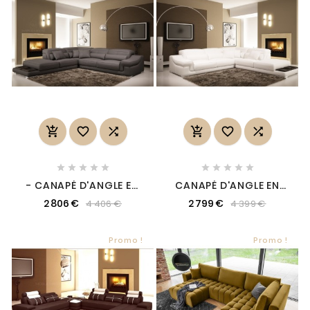
















- CANAPÉ D'ANGLE EN
CANAPÉ D'ANGLE EN
CUIR ITALIEN 6 PLACES
CUIR ITALIEN 6 PLACES
2 806 €
2 799 €
4 406 €
4 399 €
BELINO, GRIS FONCÉ,
BELINO, BLANC, ANGLE
ANGLE GAUCHE
DROIT
Promo !
Promo !