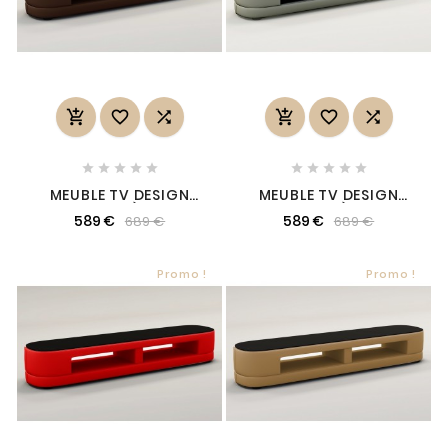
















MEUBLE TV DESIGN
MEUBLE TV DESIGN
STARO. TRÈS JOLI
STARO. TRÈS JOLI
589 €
589 €
689 €
689 €
MODÈLE AUX LIGNES
MODÈLE AUX LIGNES
TENDANCES
TENDANCES GRIS
CHOCOLAT
CLAIR
Promo !
Promo !