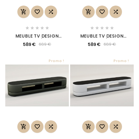
















MEUBLE TV DESIGN
MEUBLE TV DESIGN
STARO. TRÈS JOLI
STARO. TRÈS JOLI
589 €
589 €
689 €
689 €
MODÈLE AUX LIGNES
MODÈLE AUX LIGNES
TENDANCES ROUGE
TENDANCES BEIGE
Promo !
Promo !





