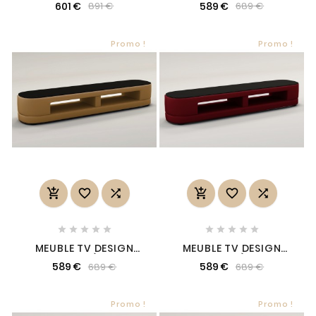
601 €
589 €
891 €
689 €
MASSIF FINITION
MODÈLE AUX LIGNES
CHÊNE, MARINI
TENDANCES BORDEAUX
Promo !
Promo !
















MEUBLE TV DESIGN
MEUBLE TV DESIGN
STARO. TRÈS JOLI
STARO. TRÈS JOLI
589 €
589 €
689 €
689 €
MODÈLE AUX LIGNES
MODÈLE AUX LIGNES
TENDANCES MARRON
TENDANCES BORDEAUX
Promo !
Promo !