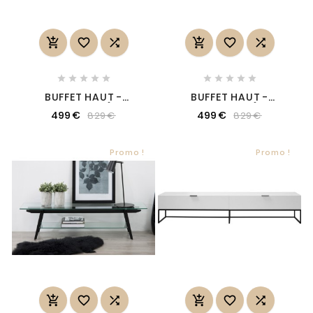
















BUFFET HAUT -
BUFFET HAUT -
FINITION CHÊNE
FINITION CHÊNE
499 €
499 €
829 €
829 €
ARTISANAL ET FAÇADE
ARTISANAL ET FAÇADE
NOIR BRILLANT,
BLANC BRILLANT,
COLLECTION AVON
COLLECTION AVON
Promo !
Promo !





