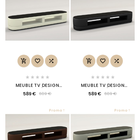
















MEUBLE TV DESIGN
MEUBLE TV DESIGN
STARO. TRÈS JOLI
STARO. TRÈS JOLI
589 €
589 €
689 €
689 €
MODÈLE AUX LIGNES
MODÈLE AUX LIGNES
TENDANCES ECRU
TENDANCES NOIR
Promo !
Promo !