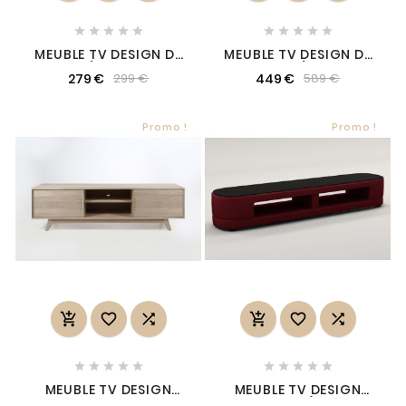










MEUBLE TV DESIGN DE
MEUBLE TV DESIGN DE
QUALITÉ EN VERRE ET
QUALITÉ AVEC
279 €
449 €
299 €
589 €
STRUCTURE NOIR,
RANGEMENT SPACIEUX,
MONA
KOTY
Promo !
Promo !
















MEUBLE TV DESIGN
MEUBLE TV DESIGN
SCANDINAVE EN BOIS
STARO. TRÈS JOLI