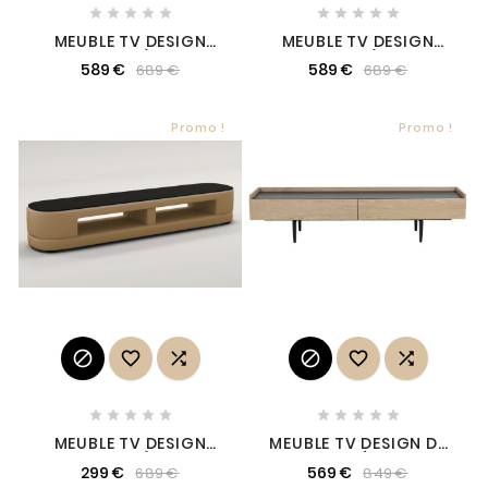










MEUBLE TV DESIGN
MEUBLE TV DESIGN
STARO. TRÈS JOLI
STARO. TRÈS JOLI
589 €
589 €
689 €
689 €
MODÈLE AUX LIGNES
MODÈLE AUX LIGNES
TENDANCES GRIS
TENDANCES BLANC
FONCÉ
Promo !
Promo !
















MEUBLE TV DESIGN
MEUBLE TV DESIGN DE
STARO. TRÈS JOLI
QUALITÉ AVEC
299 €
569 €
689 €
849 €
MODÈLE AUX LIGNES
RANGEMENT SPACIEUX,