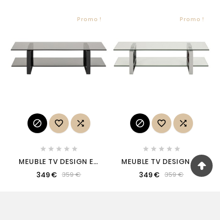
TENDANCES BEIGE
CONTI
Promo !
Promo !
















MEUBLE TV DESIGN EN
MEUBLE TV DESIGN EN
VERRE ET ACIER NOIR
VERRE ET ACIER
349 €
349 €
359 €
359 €
MAT DE QUALITÉ,
CHROMÉ DE QUALITÉ,
KATARINE
KATY
Promo !
Promo !