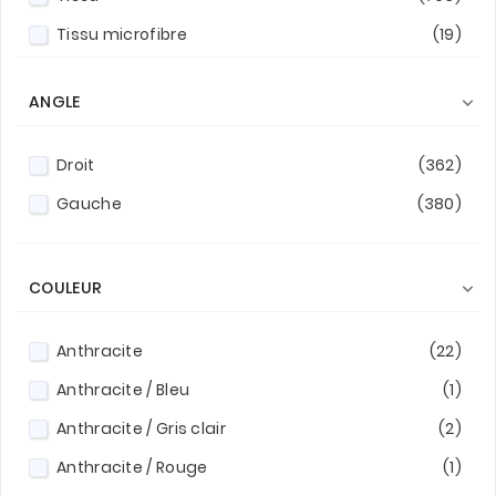
6 places
(22)
Tissu microfibre
(19)
6/7 places
(8)
Velours
(228)
7 places
(49)
ANGLE

Velours cottelé
(1)
7/8 places
(10)
Droit
(362)
8 places
(6)
Gauche
(380)
COULEUR

Anthracite
(22)
Anthracite / Bleu
(1)
Anthracite / Gris clair
(2)
Anthracite / Rouge
(1)