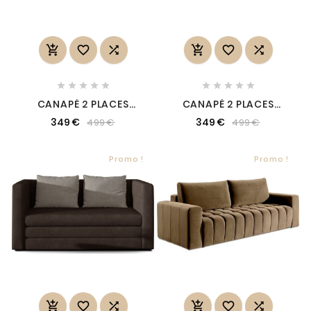
















CANAPÉ 2 PLACES
CANAPÉ 2 PLACES
CONVERTIBLE - GRIS
CONVERTIBLE - GRIS
349 €
349 €
499 €
499 €
FONCÉ ET COUSSINS
FONCÉ ET COUSSINS
GRIS - EN TISSU DE
BLEUS - EN TISSU DE
QUALITÉ LUXE, NELSON
QUALITÉ LUXE, NELSON
Promo !
Promo !





