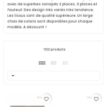
avec de superbes canapés 2 places, 3 places et
fauteuil. Des design très variés très tendance.
Les tissus sont de qualité supérieure. Un large
choix de coloris sont disponibles pour chaque
modèle. A découvrir !
1122 produits

Promo !
Promo !
favorite_border
favorite_border