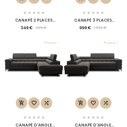










CANAPÉ 2 PLACES
CANAPÉ 3 PLACES
CONVERTIBLE -
CONVERTIBLE ET
349 €
999 €
499 €
1 999 €
CHOCOLAT - EN TISSU
ESPACE DE
DE QUALITÉ LUXE,
RANGEMENT - MARRON
NELSON
- EN TISSU VELOURS DE
QUALITÉ LUXE, LAZIO
Promo !
Promo !
















CANAPÉ D'ANGLE
CANAPÉ D'ANGLE