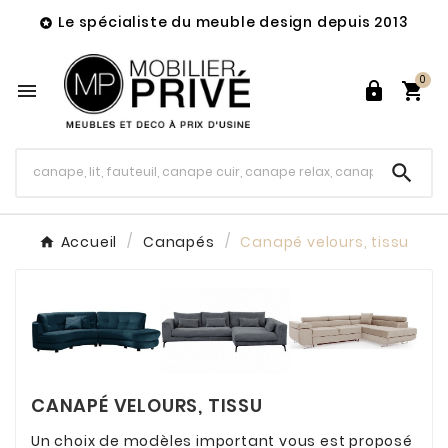
Le spécialiste du meuble design depuis 2013

0




Accueil
Canapés
Canapé velours, tissu
CANAPÉ VELOURS, TISSU
Un choix de modèles important vous est proposé