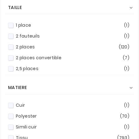
TAILLE

1 place
(1)
2 fauteuils
(1)
2 places
(120)
2 places convertible
(7)
2,5 places
(1)
3 places
(233)
MATIERE

3/4 places
(7)
4 places
(93)
Cuir
(1)
4/5 places
(16)
Polyester
(70)
5 places
(376)
Simili cuir
(1)
5/6 places
(59)
Tissu
(793)