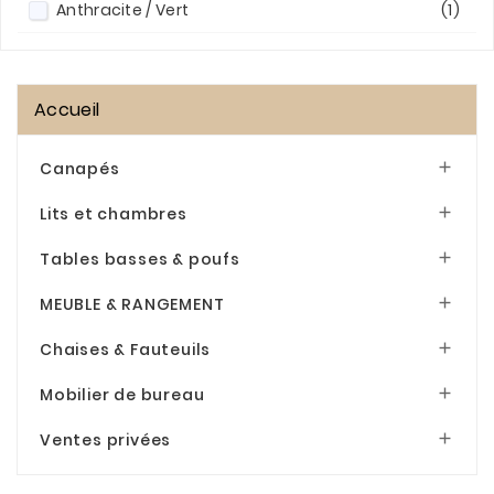
Anthracite / Vert
(1)
Ardoise
(4)
Beige
(86)
Accueil
Beige / blanc
(1)
Beige / Chocolat
(8)
Canapés

Beige / Ecru
(3)
Lits et chambres

Beige clair
(14)
Tables basses & poufs

Beige foncé
(1)
MEUBLE & RANGEMENT

Blanc
(6)
Chaises & Fauteuils

Blanc cassé
(8)
Mobilier de bureau

Bleu
(44)
Bleu-gris
(6)
Ventes privées

Bleu / Blanc
(1)