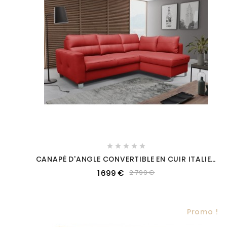





CANAPÉ D'ANGLE CONVERTIBLE EN CUIR ITALIEN
DE LUXE 5 PLACES VENETO, AVEC COFFRE, ROUGE,
1 699 €
2 799 €
ANGLE DROIT (VU DE FACE)
Promo !