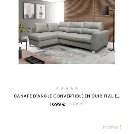





CANAPÉ D'ANGLE CONVERTIBLE EN CUIR ITALIEN
DE LUXE 5 PLACES - VENETO, AVEC COFFRE, GRIS
1 699 €
2 799 €
CLAIR, ANGLE GAUCHE (VU DE FACE)
Promo !