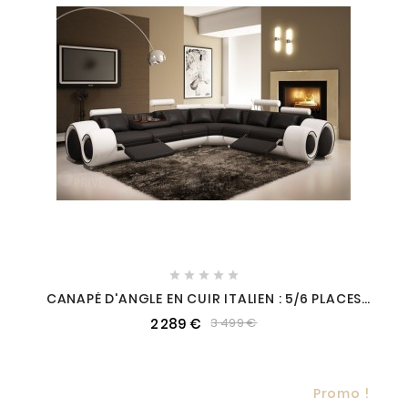





CANAPÉ D'ANGLE EN CUIR ITALIEN : 5/6 PLACES
PETIT EXCELIA, NOIR ET BLANC, ANGLE DROIT
2 289 €
3 499 €
Promo !