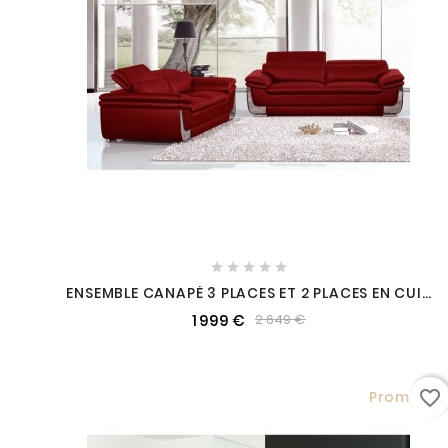





ENSEMBLE CANAPÉ 3 PLACES ET 2 PLACES EN CUIR
ITALIEN BUFFLE ITALINA, COULEURS BORDEAUX,
1 999 €
2 649 €
AVEC SURPIQURE BORDEAUX
favorite_border
Promo !