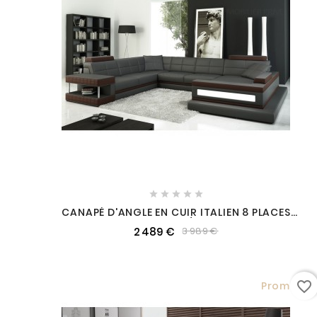





CANAPÉ D'ANGLE EN CUIR ITALIEN 8 PLACES
MAJESTIC, GRIS FONCÉ, ANGLE GAUCHE
2 489 €
3 989 €
favorite_border
Promo !