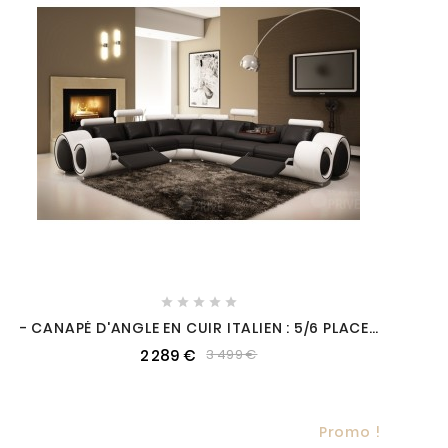





- CANAPÉ D'ANGLE EN CUIR ITALIEN : 5/6 PLACES
PETIT EXCELIA, NOIR ET BLANC, ANGLE GAUCHE -
2 289 €
3 499 €
Promo !