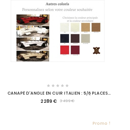





CANAPÉ D'ANGLE EN CUIR ITALIEN : 5/6 PLACES
PETIT EXCELIA, COULEUR PERSONNALISÉE, ANGLE
2 289 €
3 499 €
DROIT
Promo !