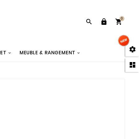
0




RET
MEUBLE & RANGEMENT
