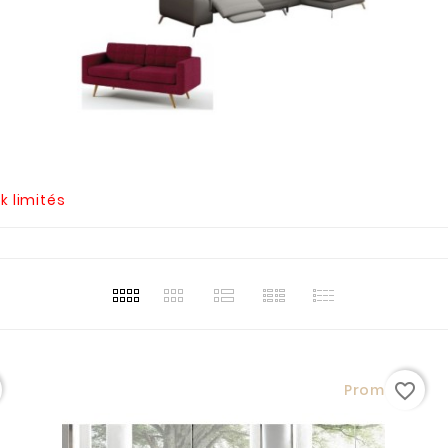
k limités
favorite_border
Promo !