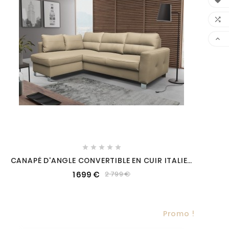








CANAPÉ D'ANGLE CONVERTIBLE EN CUIR ITALIEN
DE LUXE 5 PLACES VENETO, AVEC COFFRE, BEIGE,
1 699 €
2 799 €
ANGLE GAUCHE (VU DE FACE)
Promo !