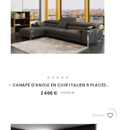





- CANAPÉ D'ANGLE EN CUIR ITALIEN 5 PLACES
SUEDE, GRIS FONCÉ, ANGLE GAUCHE
2 496 €
3 506 €
favorite_border
Promo !