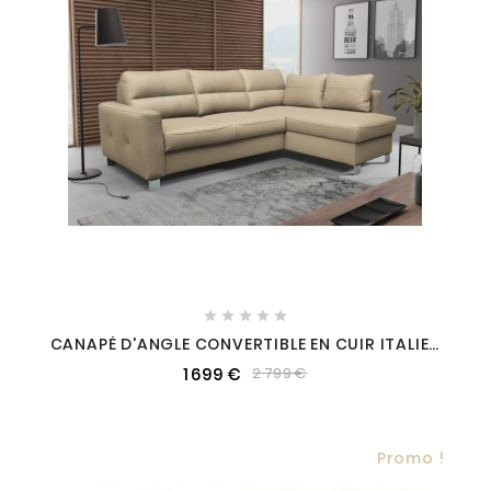





CANAPÉ D'ANGLE CONVERTIBLE EN CUIR ITALIEN
DE LUXE 5 PLACES VENETO, AVEC COFFRE, BEIGE,
1 699 €
2 799 €
ANGLE DROIT (VU DE FACE)
Promo !