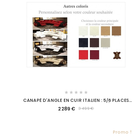





CANAPÉ D'ANGLE EN CUIR ITALIEN : 5/6 PLACES
PETIT EXCELIA, COULEUR PERONNALISÉE, ANGLE
2 289 €
3 499 €
GAUCHE, PERSONNALISÉ
Promo !