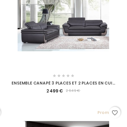





ENSEMBLE CANAPÉ 3 PLACES ET 2 PLACES EN CUIR
ITALIEN BUFFLE ITALINA, NOIR AVEC SURPIQURE
2 499 €
2 649 €
BLANCHE
favorite_border
Promo !