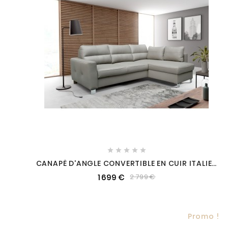





CANAPÉ D'ANGLE CONVERTIBLE EN CUIR ITALIEN
DE LUXE 5 PLACES VENETO, AVEC COFFRE, GRIS
1 699 €
2 799 €
CLAIR, ANGLE DROIT (VU DE FACE)
Promo !