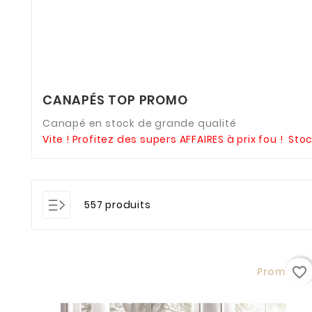
CANAPÉS TOP PROMO
Canapé en stock de grande qualité
Vite ! Profitez des supers AFFAIRES à prix fou ! Stoc
557 produits
favorite_border
Promo !