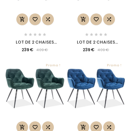
















LOT DE 2 CHAISES
LOT DE 2 CHAISES
TRIANON EN TISSU
TRIANON EN TISSU
239 €
239 €
409 €
409 €
VELOURS DE QUALITÉ,
VELOURS DE QUALITÉ,
COULEUR VERTE
COULEUR CURRY
Promo !
Promo !





