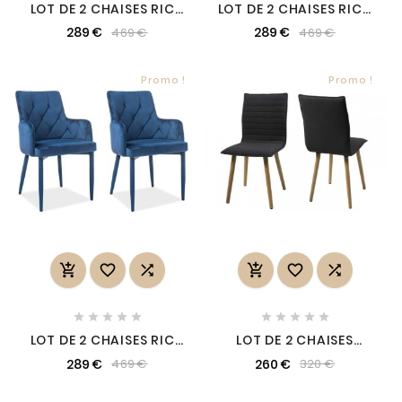
LOT DE 2 CHAISES RICA
LOT DE 2 CHAISES RICA
EN TISSU VELOURS DE
EN TISSU VELOURS DE
289 €
289 €
469 €
469 €
QUALITÉ, COULEUR
QUALITÉ, COULEUR
VERT, VERT FONCÉ
GRIS
Promo !
Promo !
















LOT DE 2 CHAISES RICA
LOT DE 2 CHAISES
EN TISSU VELOURS DE
DESIGN TISSU GRIS
289 €
260 €
469 €
320 €
QUALITÉ, COULEUR
FONCÉ, KENZI
BLEU, BLEU FONCÉ