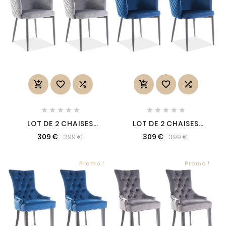
















LOT DE 2 CHAISES
LOT DE 2 CHAISES
ASTEN EN TISSU
ASTEN EN TISSU
309 €
309 €
399 €
399 €
VELOURS DE QUALITÉ,
VELOURS DE QUALITÉ,
COULEUR GRIS
COULEUR BLEU
Promo !
Promo !