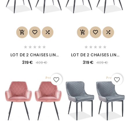
















LOT DE 2 CHAISES LINA
LOT DE 2 CHAISES LINA
EN TISSU VELOURS DE
EN TISSU VELOURS DE
319 €
319 €
409 €
409 €
QUALITÉ, COULEUR
QUALITÉ, COULEUR
BEIGE
CURRY
Promo !
Promo !
favorite_border
favorite_border