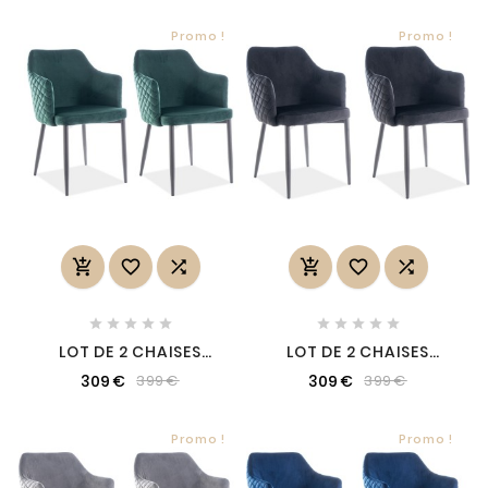
Promo !
Promo !
















LOT DE 2 CHAISES
LOT DE 2 CHAISES
ASTEN EN TISSU
ASTEN EN TISSU
309 €
309 €
399 €
399 €
VELOURS DE QUALITÉ,
VELOURS DE QUALITÉ,
COULEUR VERT
COULEUR NOIR
Promo !
Promo !