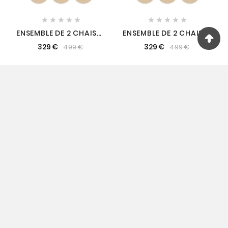










ENSEMBLE DE 2 CHAISES
ENSEMBLE DE 2 CHAISES
CHERIL EN TISSU DE
CHERIL EN TISSU DE
329 €
329 €
499 €
499 €
QUALITÉ, COULEUR
QUALITÉ, COULEUR
VERT FONCÉ
BLEUE
Promo !
Promo !
















ENSEMBLE DE 2 CHAISES
ENSEMBLE DE 2 CHAISES