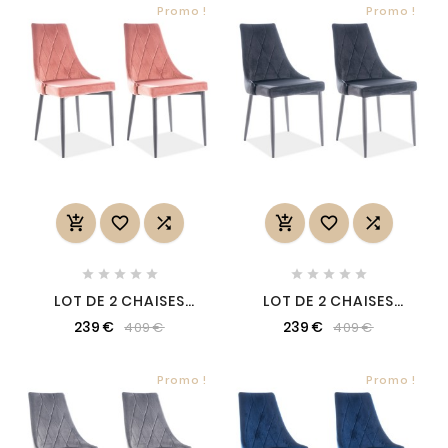
Promo !
Promo !
















LOT DE 2 CHAISES
LOT DE 2 CHAISES
TRIANON EN TISSU
TRIANON EN TISSU
239 €
239 €
409 €
409 €
VELOURS DE QUALITÉ,
VELOURS DE QUALITÉ,
COULEUR ROSE ANCIEN
COULEUR NOIR
Promo !
Promo !