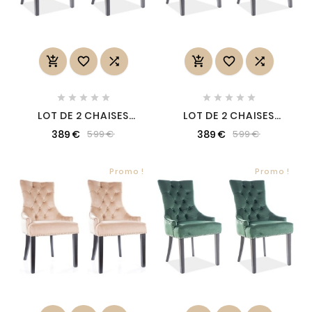
















LOT DE 2 CHAISES
LOT DE 2 CHAISES
EDWIN TISSU VELOURS
EDWIN TISSU VELOURS
389 €
389 €
599 €
599 €
DE QUALITÉ, COULEUR
DE QUALITÉ, COULEUR
BLEU, BLEU FONCÉ
GRIS
Promo !
Promo !