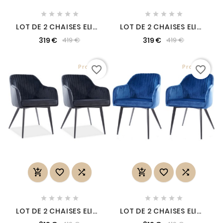










LOT DE 2 CHAISES ELIOS
LOT DE 2 CHAISES ELIOS
EN TISSU VELOURS DE
EN TISSU VELOURS DE
319 €
319 €
419 €
419 €
QUALITÉ, COULEUR
QUALITÉ, COULEUR
VERT
GRIS
Promo !
Promo !
favorite_border
favorite_border
















LOT DE 2 CHAISES ELIOS
LOT DE 2 CHAISES ELIOS
EN TISSU VELOURS DE
EN TISSU VELOURS DE