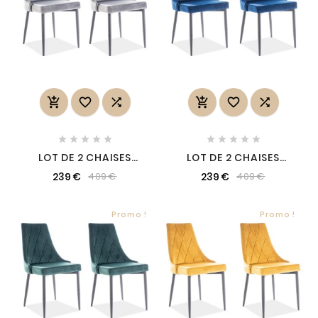
















LOT DE 2 CHAISES
LOT DE 2 CHAISES
TRIANON EN TISSU
TRIANON EN TISSU
239 €
239 €
409 €
409 €
VELOURS DE QUALITÉ,
VELOURS DE QUALITÉ,
COULEUR GRIS
COULEUR BLEUE
Promo !
Promo !