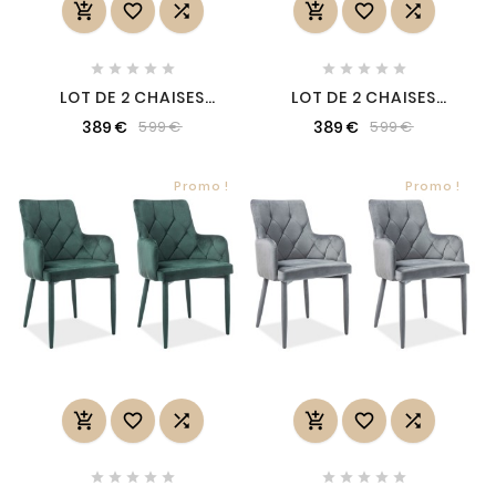
















LOT DE 2 CHAISES
LOT DE 2 CHAISES
EDWIN TISSU VELOURS
EDWIN TISSU VELOURS
389 €
389 €
599 €
599 €
DE QUALITÉ, COULEUR
DE QUALITÉ, COULEUR
BEIGE
VERT, VERT FONCÉ
Promo !
Promo !















