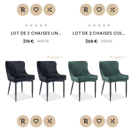
















LOT DE 2 CHAISES LINA
LOT DE 2 CHAISES COLB
EN TISSU VELOURS DE
EN TISSU VELOURS DE
319 €
309 €
409 €
399 €
QUALITÉ, COULEUR
QUALITÉ, COULEUR
ROSE VINTAGE
GRIS
Promo !
Promo !





