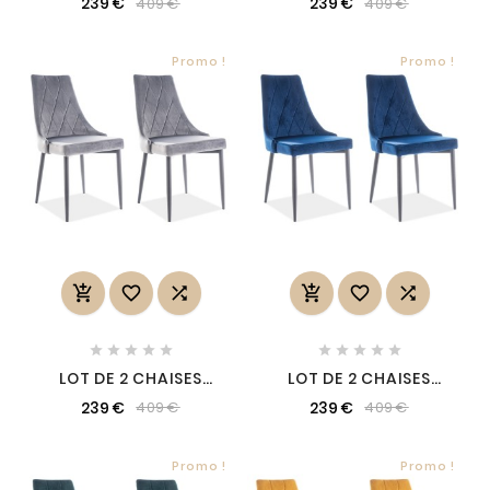
239 €
239 €
409 €
409 €
VELOURS DE QUALITÉ,
VELOURS DE QUALITÉ,
COULEUR ROSE ANCIEN
COULEUR NOIR
Promo !
Promo !
















LOT DE 2 CHAISES
LOT DE 2 CHAISES
TRIANON EN TISSU
TRIANON EN TISSU
239 €
239 €
409 €
409 €
VELOURS DE QUALITÉ,
VELOURS DE QUALITÉ,
COULEUR GRIS
COULEUR BLEUE
Promo !
Promo !