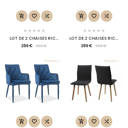
















LOT DE 2 CHAISES RICA
LOT DE 2 CHAISES RICA
EN TISSU VELOURS DE
EN TISSU VELOURS DE
289 €
289 €
469 €
469 €
QUALITÉ, COULEUR
QUALITÉ, COULEUR
VERT, VERT FONCÉ
GRIS
Promo !
Promo !





