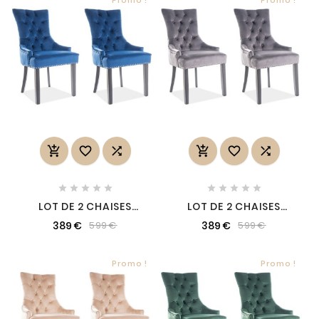
Promo !
Promo !
















LOT DE 2 CHAISES
LOT DE 2 CHAISES
EDWIN TISSU VELOURS
EDWIN TISSU VELOURS
389 €
389 €
599 €
599 €
DE QUALITÉ, COULEUR
DE QUALITÉ, COULEUR
BLEU, BLEU FONCÉ
GRIS
Promo !
Promo !