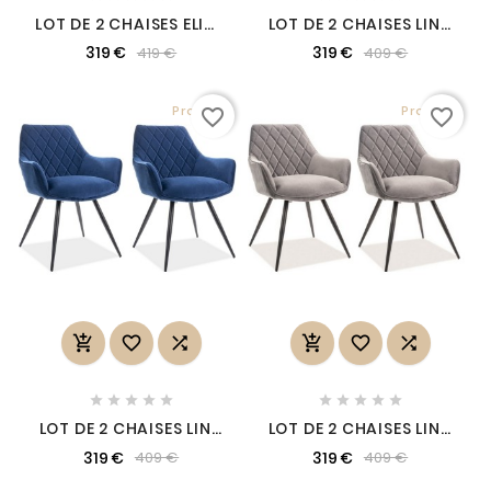
LOT DE 2 CHAISES ELIOS
LOT DE 2 CHAISES LINA
EN TISSU VELOURS DE
EN TISSU VELOURS DE
319 €
319 €
419 €
409 €
QUALITÉ, COULEUR
QUALITÉ, COULEUR
BORDEAUX
VERT
Promo !
Promo !
favorite_border
favorite_border
















LOT DE 2 CHAISES LINA
LOT DE 2 CHAISES LINA
EN TISSU VELOURS DE
EN TISSU VELOURS DE
319 €
319 €
409 €
409 €
QUALITÉ, COULEUR
QUALITÉ, COULEUR
BLEU
GRIS