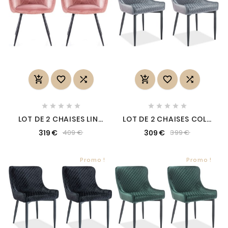
















LOT DE 2 CHAISES LINA
LOT DE 2 CHAISES COLB
EN TISSU VELOURS DE
EN TISSU VELOURS DE
319 €
309 €
409 €
399 €
QUALITÉ, COULEUR
QUALITÉ, COULEUR
ROSE VINTAGE
GRIS
Promo !
Promo !