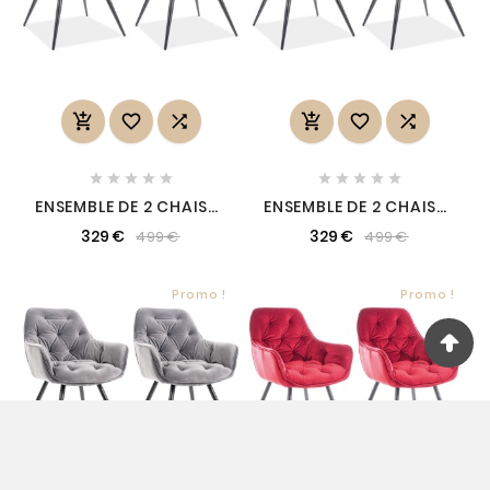
















ENSEMBLE DE 2 CHAISES
ENSEMBLE DE 2 CHAISES
CHERIL EN TISSU DE
CHERIL EN TISSU DE
329 €
329 €
499 €
499 €
QUALITÉ, COULEUR
QUALITÉ, COULEUR
VERT FONCÉ
BLEUE
Promo !
Promo !