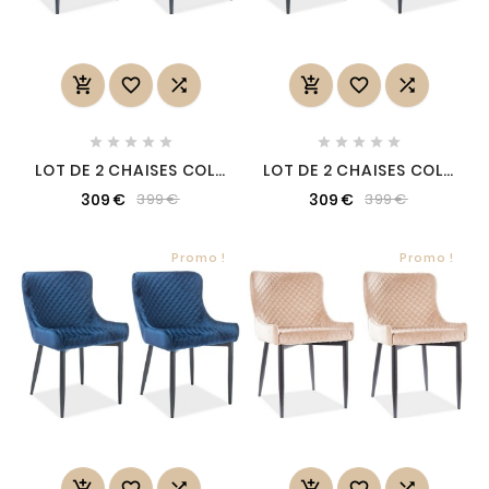
















LOT DE 2 CHAISES COLB
LOT DE 2 CHAISES COLB
EN TISSU VELOURS DE
EN TISSU VELOURS DE
309 €
309 €
399 €
399 €
QUALITÉ, COULEUR
QUALITÉ, COULEUR
NOIR
VERT
Promo !
Promo !





