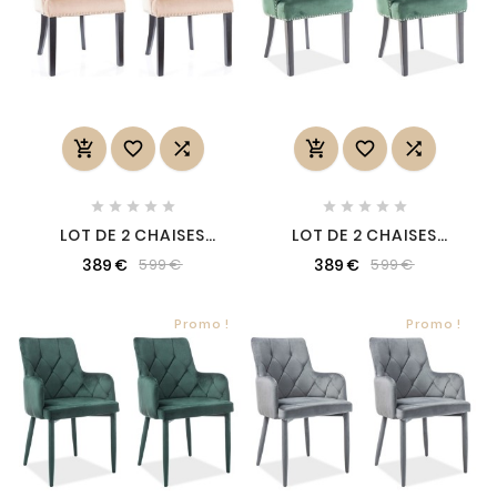
















LOT DE 2 CHAISES
LOT DE 2 CHAISES
EDWIN TISSU VELOURS
EDWIN TISSU VELOURS
389 €
389 €
599 €
599 €
DE QUALITÉ, COULEUR
DE QUALITÉ, COULEUR
BEIGE
VERT, VERT FONCÉ
Promo !
Promo !