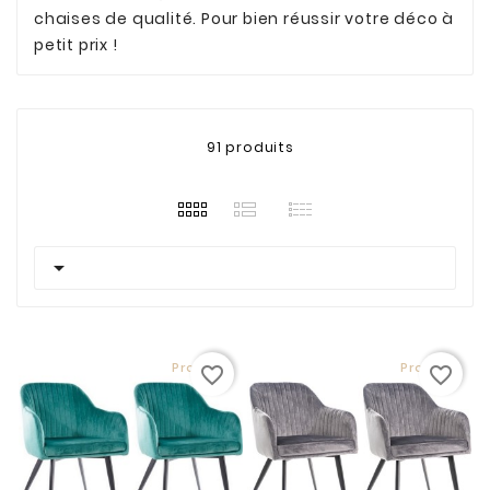
chaises de qualité. Pour bien réussir votre déco à
petit prix !
91 produits

Promo !
Promo !
favorite_border
favorite_border