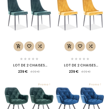
















LOT DE 2 CHAISES
LOT DE 2 CHAISES
TRIANON EN TISSU
TRIANON EN TISSU
239 €
239 €
409 €
409 €
VELOURS DE QUALITÉ,
VELOURS DE QUALITÉ,
COULEUR VERTE
COULEUR CURRY
Promo !
Promo !