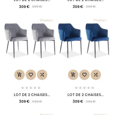
ASTEN EN TISSU
ASTEN EN TISSU
309 €
309 €
399 €
399 €
VELOURS DE QUALITÉ,
VELOURS DE QUALITÉ,
COULEUR VERT
COULEUR NOIR
Promo !
Promo !
















LOT DE 2 CHAISES
LOT DE 2 CHAISES
ASTEN EN TISSU
ASTEN EN TISSU
309 €
309 €
399 €
399 €
VELOURS DE QUALITÉ,
VELOURS DE QUALITÉ,
COULEUR GRIS
COULEUR BLEU