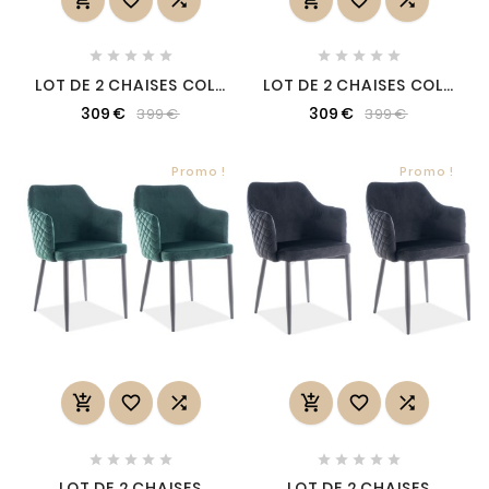










LOT DE 2 CHAISES COLB
LOT DE 2 CHAISES COLB
EN TISSU VELOURS DE
EN TISSU VELOURS DE
309 €
309 €
399 €
399 €
QUALITÉ, COULEUR
QUALITÉ, COULEUR
BLEU
BEIGE
Promo !
Promo !
















LOT DE 2 CHAISES
LOT DE 2 CHAISES