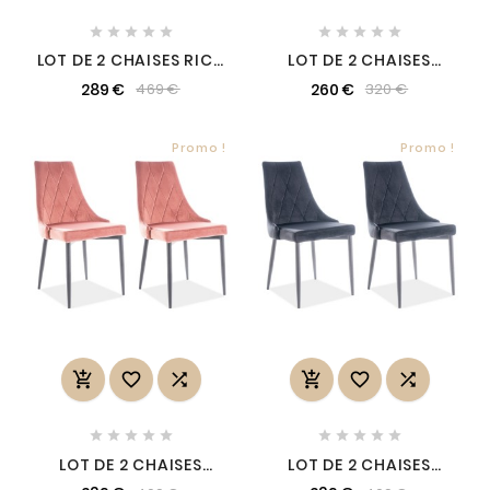










LOT DE 2 CHAISES RICA
LOT DE 2 CHAISES
EN TISSU VELOURS DE
DESIGN TISSU GRIS
289 €
260 €
469 €
320 €
QUALITÉ, COULEUR
FONCÉ, KENZI
BLEU, BLEU FONCÉ
Promo !
Promo !
















LOT DE 2 CHAISES
LOT DE 2 CHAISES
TRIANON EN TISSU
TRIANON EN TISSU