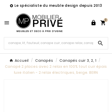
Le spécialiste du meuble design depuis 2013

0




Accueil
Canapés
Canapés cuir 3, 2, 1
Canapé 2 places avec 2 relax en 100% tout cuir épais
luxe italien - 2 relax électriques, beige. BERN