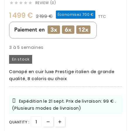
REVIEW (0)





1 499 €
Économisez 700 €
2 199 €
TTC
3 à 5 semaines
En stock
Canapé en cuir luxe Prestige italien de grande
qualité, 8 coloris au choix
Expédition le
21 sept.
Prix de livraison: 99 € .
(Plusieurs modes de livraison)
QUANTITY :