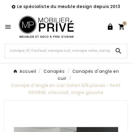
Le spécialiste du meuble design depuis 2013

0




Accueil
Canapés
Canapés d'angle en
cuir
Canapé d'angle en cuir italien 5/6 places - Petit
GEORGE, chocolat, angle gauche