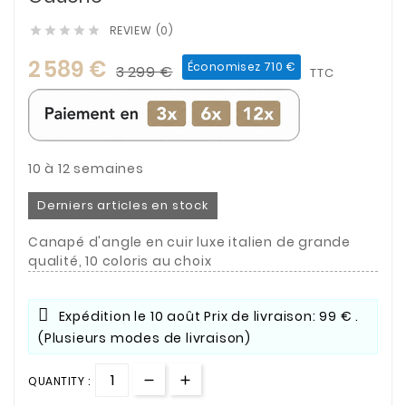
REVIEW (0)





2 589 €
Économisez 710 €
3 299 €
TTC
10 à 12 semaines
Derniers articles en stock
Canapé d'angle en cuir luxe italien de grande
qualité, 10 coloris au choix
Expédition le
10 août
Prix de livraison: 99 € .
(Plusieurs modes de livraison)
QUANTITY :